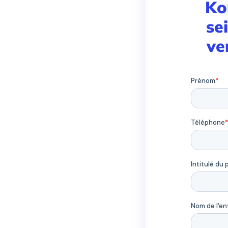
Ko
se
ve