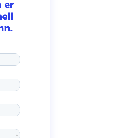
 er
ell
nn.