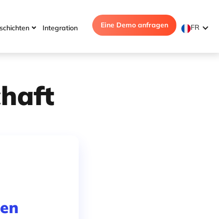
Eine Demo anfragen
FR
schichten
Integration

haft
nen