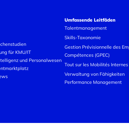
Umfassende Leitfäden
Talentmanagement
Skills-Taxonomie
chenstudien
Gestion Prévisionnelle des Emp
ung für KMU/IT
Compétences (GPEC)
ntelligenz und Personalwesen
Tout sur les Mobilités Internes
entmarktplatz
Verwaltung von Fähigkeiten
iews
Performance Management