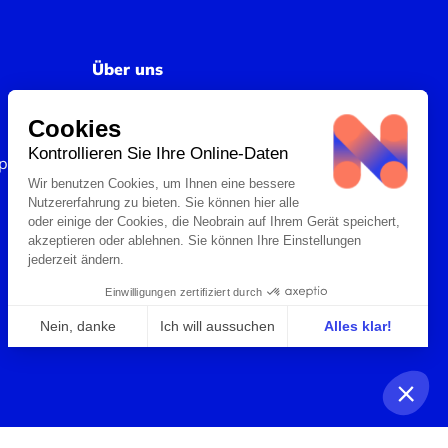
Über uns
Unsere Geschichte
Teil vom Team werden
Unsere Success Stories
lois et
Rechtliche Hinweise
Datenschutzrichtlinien
Linkedin
CSR-Politik