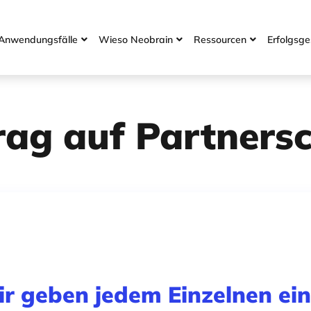
Anwendungsfälle
Wieso Neobrain
Ressourcen
Erfolgsge



rag auf Partnersc
r geben jedem Einzelnen ei